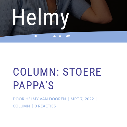
Helmy
schrijft
COLUMN: STOERE
PAPPA’S
DOOR
HELMY VAN DOOREN
|
MRT 7, 2022
|
COLUMN
|
0 REACTIES